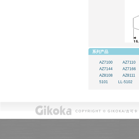
系列产品
AZ7100
AZ7110
AZ7144
AZ7166
AZ8108
AZ8111
5101
LL-5102
COPYRIGHT © GIKOKA/吉可