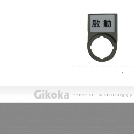
1
2
COPYRIGHT © GIKOKA/吉可